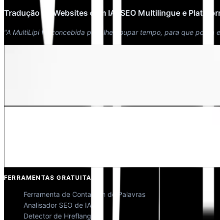
Tradução de Websites com IA, SEO Multilingue e Platafo
"A MultiLipi foi concebida para lhe poupar tempo, para que possa 
Dewang Bhardwaj
Co-fundador @MultiLipi
Kunal Singh Shekhawat
Co-fundador @MultiLipi
FERRAMENTAS GRATUITAS
Ferramenta de Contagem de Palavras
Analisador SEO de IA
Detector de Hreflang