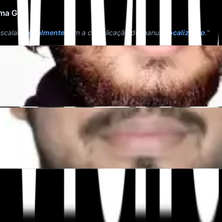
rma GEO
escalar
globalmente
sem a complicação do manual
localização
."