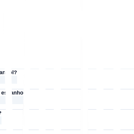
panhol?
a espanhol?
?