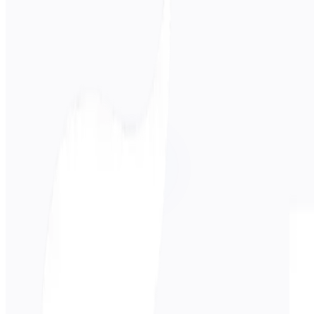
Idioma de Origem
Coreano
Língua de Destino
Espanhol
Negócios
Técnico
Académico
Conversacional
Legal