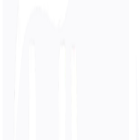
Entrar
Coreano
texto
0
/ 5.000 caracteres
Espanhol
tradução
A tradução aparecerá aqui...