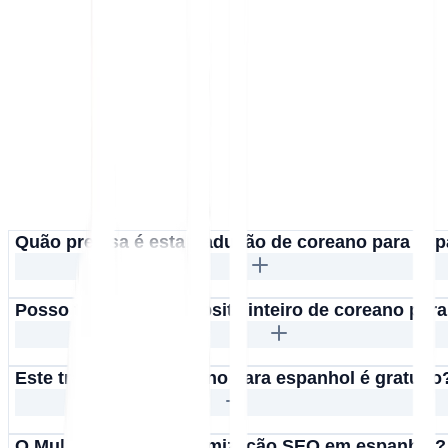
Quão precisa é esta tradução de coreano para es
Posso traduzir um website inteiro de coreano par
Este tradutor de coreano para espanhol é gratuito
O MultiLipi suporta otimização SEO em espanhol?