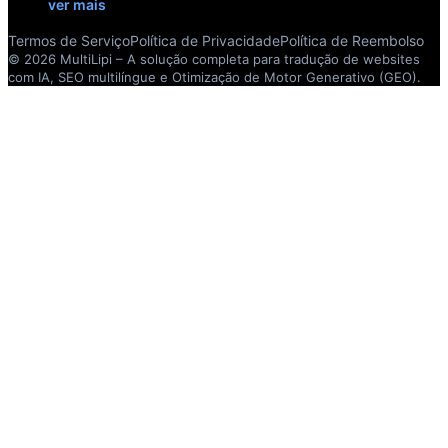
ver mais
Termos de Serviço
Política de Privacidade
Política de Reembolso
© 2026 MultiLipi – A solução completa para tradução de websites
com IA, SEO multilíngue e Otimização de Motor Generativo (GEO).