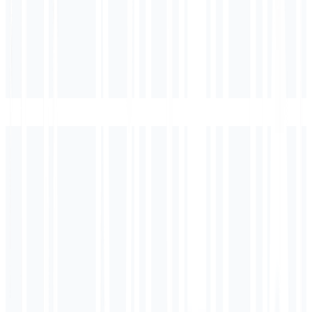
$2,847
Este Mês
+23% do mês passado