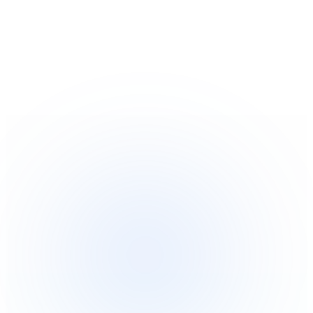
Soluções
Integrações
Preços
Tecnologia
Recursos
Afiliado
40%
Entrar
Começar