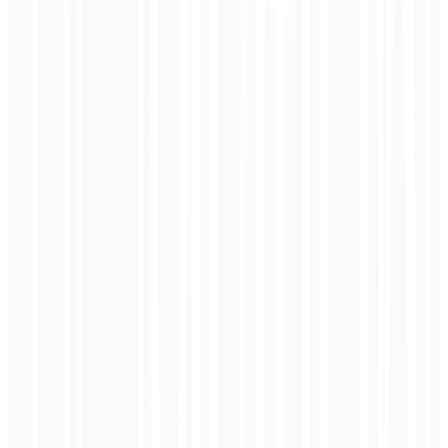
Estrutura de Comissões
Recompensamos afiliados de alto desempenho. Quanto mais
ganha, maior é a sua taxa de comissão.
NÍVEL INICIANTE
30%
Para ganhos mensais
abaixo de 999 $
MELHOR TAXA
NÍVEL PROFISSIONAL
40%
Para ganhos mensais
999 $ e acima