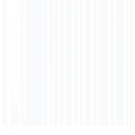
Rendimento Passivo Anual
$
25,060.8
/ano