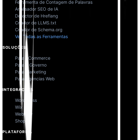
Ferramenta de Contagem de Palavras
Analisador SEO de IA
Detector de Hreflang
Criador de LLMS.txt
Criador de Schema.org
Ver Todas as Ferramentas
SOLUÇÕES
Para eCommerce
Para o Governo
Para Marketing
Para Agências Web
INTEGRAÇÕES
WordPress
Wix
Webflow
Shopify
PLATAFORMA