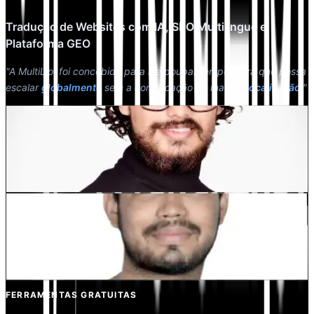
Tradução de Websites com IA, SEO Multilingue e
Plataforma GEO
"A MultiLipi foi concebida para lhe poupar tempo, para que possa
escalar
globalmente
sem a complicação do manual
localização
."
Dewang Bhardwaj
Co-fundador @MultiLipi
Kunal Singh Shekhawat
Co-fundador @MultiLipi
FERRAMENTAS GRATUITAS