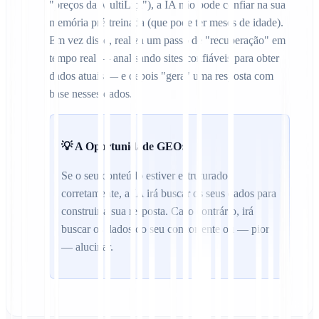
"preços da MultiLipi"), a IA não pode confiar na sua
memória pré-treinada (que pode ter meses de idade).
Em vez disso, realiza um passo de "recuperação" em
tempo real — analisando sites confiáveis para obter
dados atuais — e depois "gera" uma resposta com
base nesses dados.
💡 A Oportunidade GEO:
Se o seu conteúdo estiver estruturado
corretamente, a IA irá buscar os seus dados para
construir a sua resposta. Caso contrário, irá
buscar os dados do seu concorrente ou — pior
— alucinar.