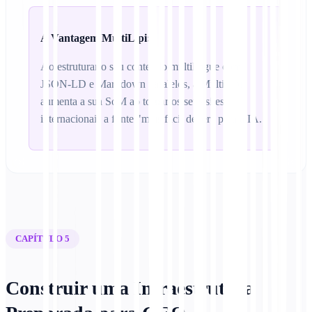
A Vantagem MultiLipi:
Ao estruturar o seu conteúdo multilíngue com
JSON-LD e Markdown paralelos, a MultiLipi
aumenta a sua SoM ao tornar os seus sites
internacionais a fonte "mais fácil de ler" para a IA.
CAPÍTULO 5
Construir uma Infraestrutura