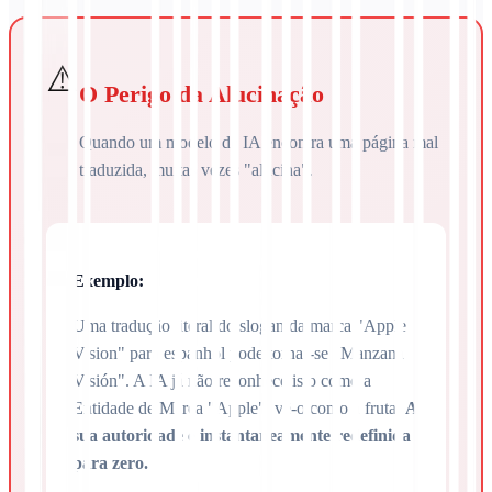
⚠️
O Perigo da Alucinação
Quando um modelo de IA encontra uma página mal
traduzida, muitas vezes "alucina".
Exemplo:
Uma tradução literal do slogan da marca "Apple
Vision" para espanhol pode tornar-se "Manzana
Visión". A IA já não reconhece isto como a
Entidade de Marca "Apple"; vê-o como a fruta.
A
sua autoridade é instantaneamente redefinida
para zero.