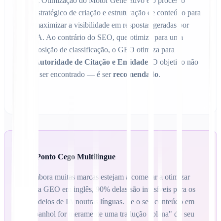
A Otimização do Motor Generativo é o processo
estratégico de criação e estruturação de conteúdo para
maximizar a visibilidade em respostas geradas por
IA. Ao contrário do SEO, que otimiza para uma
posição de classificação, o GEO otimiza para
Autoridade de Citação e Entidade
. O objetivo não
é ser encontrado — é ser
recomendado
.
O Ponto Cego Multilingue
Embora muitas marcas estejam a começar a otimizar
para GEO em inglês, 90% delas são invisíveis para os
modelos de IA noutras línguas. Se o seu conteúdo em
espanhol for meramente uma tradução "plana" do seu