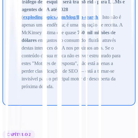
tráfego de pesquisa será transferido para LLMs e
agentes de IA até 2028
(
explodingtopics.com/blog/llm-search
). Isto não é
apenas uma tendência; é uma migração de receita. A
McKinsey estima que quase
750 mil milhões de
dólares
em gastos do consumidor fluirão através
destas interfaces de IA nos próximos anos. Se o
conteúdo da sua marca não estiver estruturado para
estes "Motores de Resposta", não está apenas a
perder classificações de SEO — está a tornar-se
invisível para o principal motor de descoberta da
próxima década.
CAPÍTULO 2