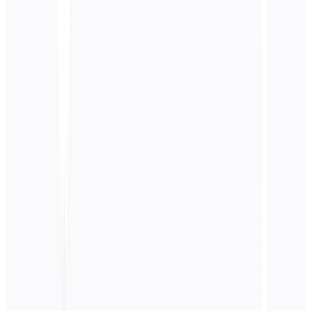
Preciso ainda de SEO se estiver a fazer GEO?
Como é que a MultiLipi pode ajudar na
implementação GEO?
Qual é o cronograma de ROI para a otimização
GEO?
Quais modelos de IA são mais importantes para
otimizar?
O GEO pode ajudar com problemas de
pesquisa de clique zero?