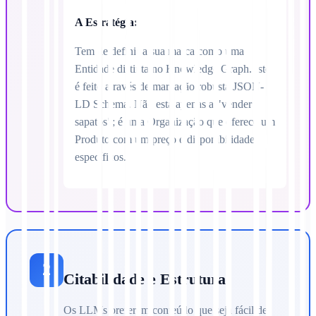
A Estratégia:
Tem de definir a sua marca como uma
Entidade distinta no Knowledge Graph. Isto
é feito através de marcação robusta JSON-
LD Schema. Não está apenas a "vender
sapatos"; é uma Organização que oferece um
Produto com um preço e disponibilidade
específicos.
2
Citabilidade e Estrutura
Os LLMs preferem conteúdo que seja fácil de