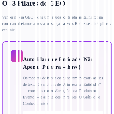
Os 3 Pilares do GEO
Vencer na era GEO exige uma mudança fundamental na forma
como arquitetamos a nossa presença na web. Reduz-se a três pilares
centrais:
1
Autoridade de Entidade (Não
Apenas Palavras-chave)
Os motores de busca costumavam indexar cadeias
de texto. Os motores de IA indexam "Entidades"
— conceitos como Marca, Pessoa, Produto ou
Evento — e as relações entre eles (O Gráfico de
Conhecimento).