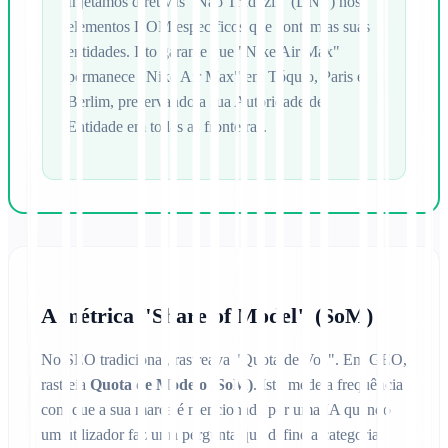
Injetamos diretivas "Não Traduzir" (DNT) nos
elementos DOM específicos que contêm as suas
entidades. Isto garante que "Nike Air Max"
permanece "Nike Air Max" em Tóquio, Paris e
Berlim, preservando a sua Autoridade de
Entidade em todas as fronteiras.
A métrica "Share of Model" (SoM)
No SEO tradicional, rastreava "Quota de Voz". Em GEO,
rastreia
Quota de Modelo (SoM)
. Isto mede a frequência
com que a sua marca é mencionada por uma IA quando
um utilizador faz uma pergunta que define a categoria