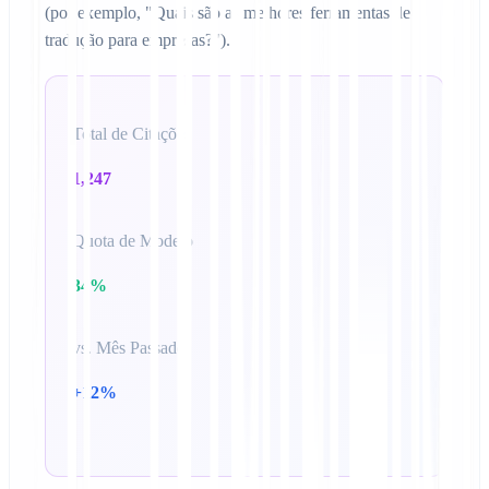
(por exemplo, "Quais são as melhores ferramentas de
tradução para empresas?").
Total de Citações
1,247
Quota de Modelo
34%
vs. Mês Passado
+12%