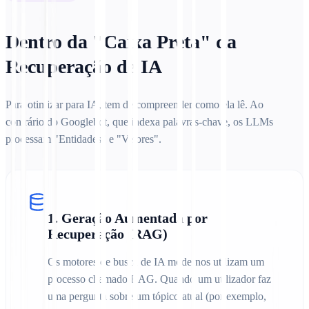
Dentro da "Caixa Preta" da
Recuperação de IA
Para otimizar para IA, tem de compreender como ela lê. Ao
contrário do Googlebot, que indexa palavras-chave, os LLMs
processam "Entidades" e "Vetores".
1. Geração Aumentada por
Recuperação (RAG)
Os motores de busca de IA modernos utilizam um
processo chamado RAG. Quando um utilizador faz
uma pergunta sobre um tópico atual (por exemplo,