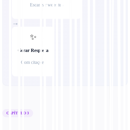
Escanear websites
→
✨
Gerar Resposta
Com citações
CAPÍTULO 3