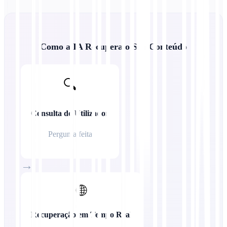
Como a IA Recupera o Seu Conteúdo
🔍
Consulta do Utilizador
Pergunta feita
→
🌐
Recuperação em Tempo Real