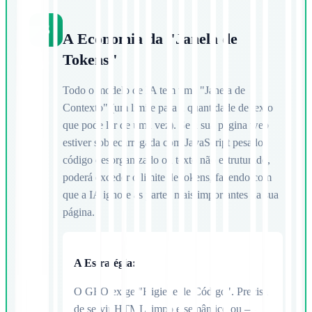
3
A Economia da "Janela de
Tokens"
Todo o modelo de IA tem uma "Janela de
Contexto" (um limite para a quantidade de texto
que pode ler de uma vez). Se a sua página web
estiver sobrecarregada com JavaScript pesado,
código desorganizado ou texto não estruturado,
poderá exceder o limite de tokens, fazendo com
que a IA ignore as partes mais importantes da sua
página.
A Estratégia:
O GEO exige "Higiene de Código". Precisa
de servir HTML limpo e semântico ou —