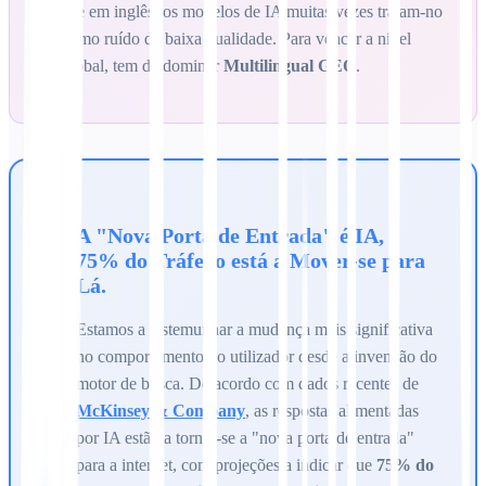
site em inglês, os modelos de IA muitas vezes tratam-no
como ruído de baixa qualidade. Para vencer a nível
global, tem de dominar
Multilingual GEO
.
A "Nova Porta de Entrada" é IA, e
75% do Tráfego está a Mover-se para
Lá.
Estamos a testemunhar a mudança mais significativa
no comportamento do utilizador desde a invenção do
motor de busca. De acordo com dados recentes de
McKinsey & Company
, as respostas alimentadas
por IA estão a tornar-se a "nova porta de entrada"
para a internet, com projeções a indicar que
75% do