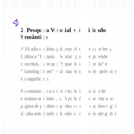
2. Pesquisa Vetorial e Significado
Semântico
A IA não combina palavras-chave letra por letra.
Utiliza a "Pesquisa Vetorial" para compreender
conceitos. Sabe que "Sapatilhas de Corrida" e
"Running Shoes" estão matematicamente próximas
em significado.
No entanto, se o seu site traduzido carecer de
estrutura semântica, a IA poderá desconectar a sua
página de produto espanhola do seu domínio inglês
de alta autoridade, diluindo a sua autoridade global.