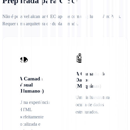
Preparada para GEO
Não é possível alcançar GEO apenas com um plugin WordPress.
Requer uma arquitetura de dupla camada.
🤖
👁️
A Camada de
A Camada
Dados
Visual
(Máquinas)
(Humanos)
Uma infraestrutura
Uma experiência
oculta de dados
HTML
estruturados.
perfeitamente
localizada e