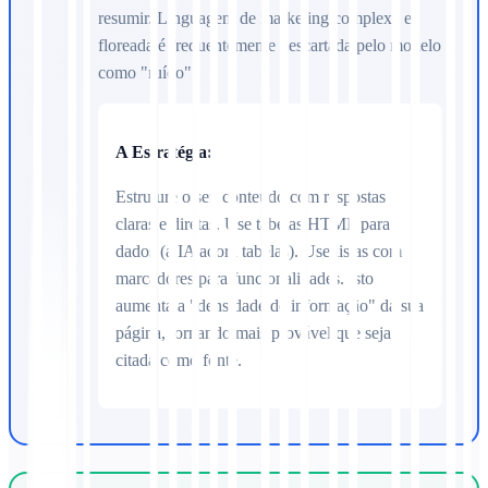
resumir. Linguagem de marketing complexa e
floreada é frequentemente descartada pelo modelo
como "ruído".
A Estratégia:
Estruture o seu conteúdo com respostas
claras e diretas. Use tabelas HTML para
dados (a IA adora tabelas). Use listas com
marcadores para funcionalidades. Isto
aumenta a "densidade de informação" da sua
página, tornando mais provável que seja
citada como fonte.