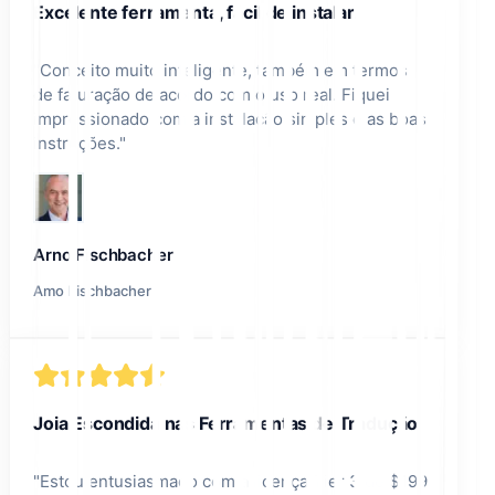
Excelente ferramenta, fácil de instalar.
"
Conceito muito inteligente, também em termos
de faturação de acordo com o uso real. Fiquei
impressionado com a instalação simples e as boas
instruções.
"
Arno Fischbacher
Amo Fischbacher
Joia Escondida nas Ferramentas de Tradução
"
Estou entusiasmado com a licença Tier 3 de $199