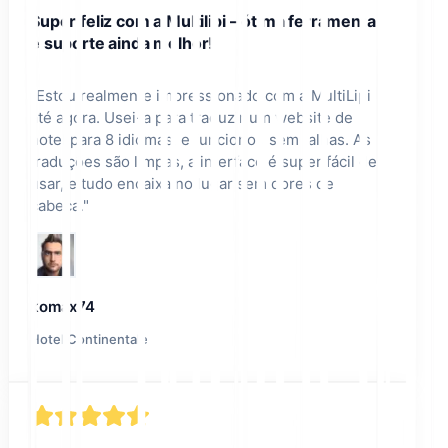
Super feliz com a Multilipi – ótima ferramenta
e suporte ainda melhor!
"
Estou realmente impressionado com a MultiLipi
até agora. Usei-a para traduzir um website de
hotel para 8 idiomas, e funcionou sem falhas. As
traduções são limpas, a interface é super fácil de
usar, e tudo encaixa no lugar sem dores de
cabeça.
"
komax74
Hotel Continentale