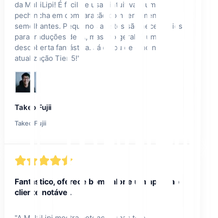
da MultiLipi! É fácil de usar, intuitiva e uma
pechincha em comparação com ferramentas
semelhantes. Pequenos ajustes são necessários
para traduções de IA, mas, no geral, é uma
descoberta fantástica. Já estou de olho na
atualização Tier 5!
"
Takeo Fujii
Takeo Fujii
Fantástico, oferece bom valor e um apoio ao
cliente notável.
"
A MultiLipi mostra potencial, mas tem