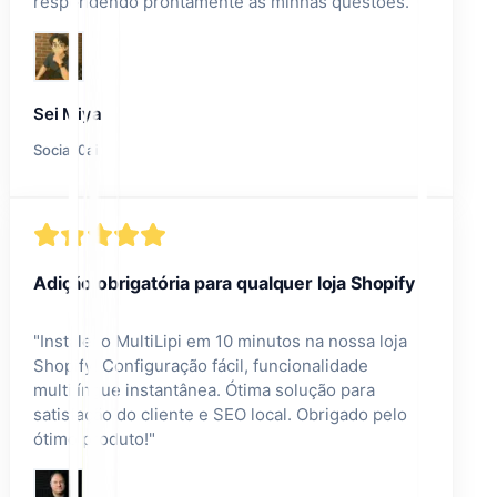
respondendo prontamente às minhas questões.
"
Sei Miya
Social.0ai
Adição obrigatória para qualquer loja Shopify
"
Instalei o MultiLipi em 10 minutos na nossa loja
Shopify! Configuração fácil, funcionalidade
multilíngue instantânea. Ótima solução para
satisfação do cliente e SEO local. Obrigado pelo
ótimo produto!
"