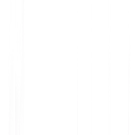
Profissional
Engraçado
🔒
SaaS
🔒
Empresarial
🔒
Com IA
2