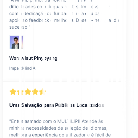
dificuldades com línguas mistas. Impressionado
com a dedicação do fundador e da equipa de
apoio ao feedback e melhoria. Desejo-lhes grande
sucesso!
"
Worawisut Pinyoyang
ImpactMind AI
Uma Salvação para Públicos Localizados
"
Entusiasmado com o MULTILIPI! Atende às
minhas necessidades de seleção de idiomas,
melhora a experiência do utilizador e é fácil de