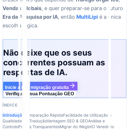
Vendas Globais
, e quer preparar-se para o futuro
Era da Pesquisa por IA
, então
MultiLipi
é a única
escolha lógica.
Não deixe que os seus
concorrentes possuam as
respostas de IA.
Inicie a sua migração gratuita
Verifique a sua Pontuação GEO
ÍNDICE
Introdução
Comparação Rápida
Facilidade de Utilização e
Qualidade da Tradução
Vantagem SEO & GEO
Análise e
Controlo
Preços Transparentes
Migrar do Weglot
O Veredicto