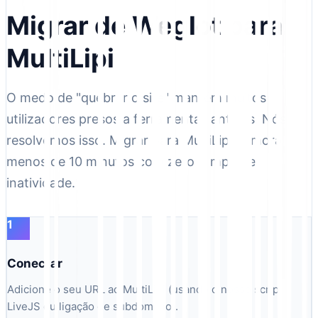
Migrar de Weglot para
MultiLipi
O medo de "quebrar o site" mantém muitos
utilizadores presos a ferramentas antigas. Nós
resolvemos isso. Migrar para MultiLipi demora
menos de 10 minutos com zero tempo de
inatividade.
1
Conectar
Adicione o seu URL ao MultiLipi (usando o nosso script
LiveJS ou ligação de subdomínio).