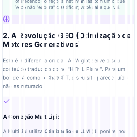
oferecendo correções instantâneas com um clique.
Você não "espera" classificar; você sabe que vai.
2. A Revolução GEO (Otimização de
Motores Generativos)
Esta é a diferença crucial. A Weglot serve o seu
conteúdo traduzido como "HTML Plano". Para um
bot de IA como o ChatGPT, o seu site parece ruído
não estruturado.
A Correção MultiLipi:
A MultiLipi utiliza
Otimização de LLM
(disponível nos