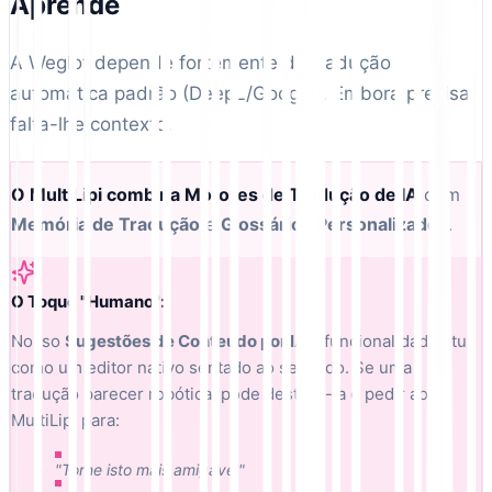
Aprende
A Weglot depende fortemente da tradução
automática padrão (DeepL/Google). Embora precisa,
falta-lhe contexto.
O MultiLipi combina Motores de Tradução de IA
com
Memória de Tradução
e
Glossários Personalizados
.
O Toque "Humano":
Nosso
Sugestões de Conteúdo por IA
a funcionalidade atua
como um editor nativo sentado ao seu lado. Se uma
tradução parecer robótica, pode destacá-la e pedir ao
MultiLipi para:
"Torne isto mais amigável"