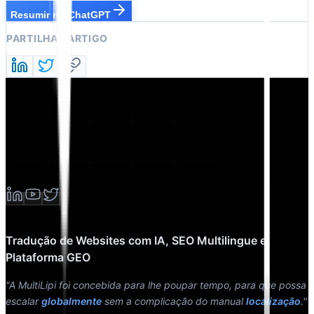
Resumir no ChatGPT
PARTILHAR ARTIGO
Tradução de Websites com IA, SEO Multilingue e
Plataforma GEO
"A MultiLipi foi concebida para lhe poupar tempo, para que possa
escalar
globalmente
sem a complicação do manual
localização
."