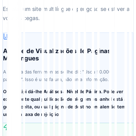
Escalar um site multilíngue é perigoso se estiver a
voar às cegas.
Análise de Visualizações de Páginas
Multilingues
A maioria das ferramentas só lhe diz "Usou 50.000
palavras". Isso é uma fatura, não uma informação.
O MultiLipi dá-lhe
Análises a Nível de Página
. Pode ver
exatamente qual publicação de blog em espanhol está a
gerar receita, ou qual página de destino em alemão tem
uma alta taxa de rejeição.