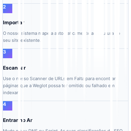
2
Importar
O nosso sistema mapeia automaticamente a estrutura do
seu site existente.
3
Escanear
Use o nosso Scanner de URLs em Falta para encontrar
páginas que a Weglot possa ter omitido ou falhado em
indexar.
4
Entrar no Ar
Mude o seu DNS ou Script. As suas classificações de SEO