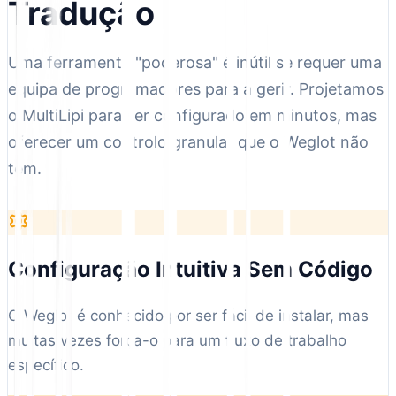
Tradução
Uma ferramenta "poderosa" é inútil se requer uma
equipa de programadores para a gerir. Projetamos
o MultiLipi para ser configurado em minutos, mas
oferecer um controlo granular que o Weglot não
tem.
Configuração Intuitiva Sem Código
O Weglot é conhecido por ser fácil de instalar, mas
muitas vezes força-o para um fluxo de trabalho
específico.