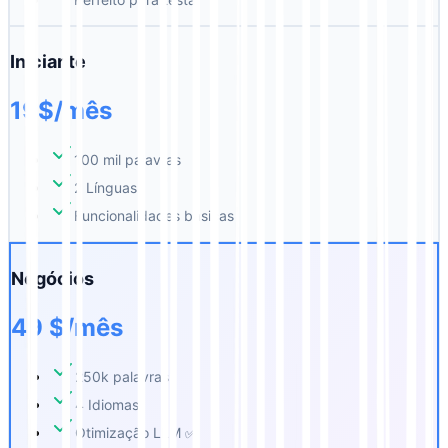
Iniciante
19$/mês
100 mil palavras
2 Línguas
Funcionalidades básicas
Negócios
49 $/mês
250k palavras
4 Idiomas
Otimização LLM ✅