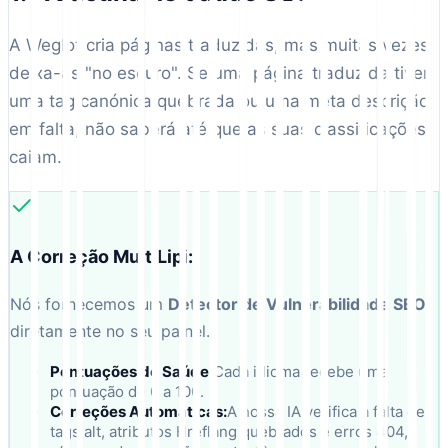
A Weglot cria páginas traduzidas, mas muitas vezes
deixa-as "no escuro". Se uma página traduzida tiver
uma tag canónica quebrada ou uma meta descrição
em falta, não saberá até que as suas classificações
caiam.
A Correção MultiLipi:
Nós fornecemos um
Detector de Vulnerabilidade SEO
diretamente no seu painel.
Pontuações de Saúde:
Cada idioma recebe uma
pontuação de 0 a 100.
Correções Automáticas:
A nossa IA verifica a falta de
tags alt, atributos Hreflang quebrados e erros 404,