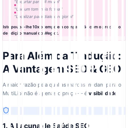
"Encurtar para UI móvel"
"Use um tom mais formal"
"Localizar para dialeto regional"
Isto poupa-lhe 10x o tempo em comparação com o processo
de edição manual do Weglot.
Para Além da Tradução:
A Vantagem SEO & GEO
A maior razão pela qual as marcas mudam para o
MultiLipi não é apenas o preço — é
visibilidade
.
1. A Lacuna de Saúde SEO