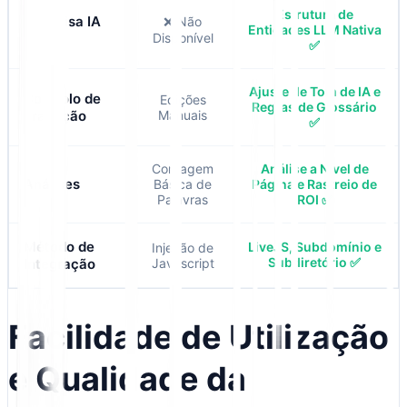
Estrutura de
Pesquisa IA
❌ Não
Entidades LLM Nativa
(GEO)
Disponível
✅
Ajuste de Tom de IA e
Controlo de
Edições
Regras de Glossário
Tradução
Manuais
✅
Contagem
Análise a Nível de
Análises
Básica de
Página e Rastreio de
Palavras
ROI ✅
Método de
LiveJS, Subdomínio e
Injeção de
Subdiretório ✅
Integração
Javascript
Facilidade de Utilização
e Qualidade da