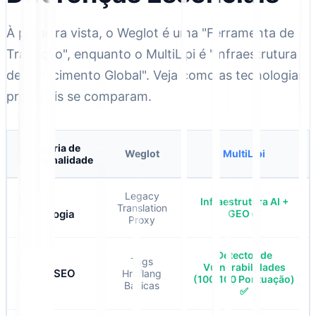
À primeira vista, o Weglot é uma "Ferramenta de
Tradução", enquanto o MultiLipi é "Infraestrutura
de Crescimento Global". Veja como as tecnologias
principais se comparam.
Categoria de
Weglot
MultiLipi
Funcionalidade
Legacy
Era da
Infraestrutura AI +
Translation
Tecnologia
GEO ✅
Proxy
Detector de
Tags
Vulnerabilidades
Saúde SEO
Hreflang
(100/100 Pontuação)
Básicas
✅