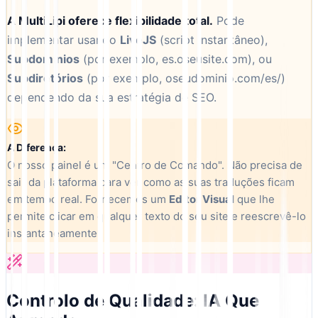
A MultiLipi oferece flexibilidade total.
Pode
implementar usando
LiveJS
(script instantâneo),
Subdomínios
(por exemplo, es.oseusite.com), ou
Subdiretórios
(por exemplo, oseudominio.com/es/)
dependendo da sua estratégia de SEO.
A Diferença:
O nosso painel é um "Centro de Comando". Não precisa de
sair da plataforma para ver como as suas traduções ficam
em tempo real. Fornecemos um
Editor Visual
que lhe
permite clicar em qualquer texto do seu site e reescrevê-lo
instantaneamente.
Controlo de Qualidade: IA Que