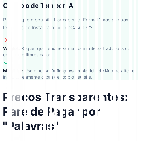
Controlo de Tom por IA
Precisa que o seu site francês soe "Formal" mas as suas
legendas do Instagram soem "Casuais"?
Weglot:
Requer que reescreva manualmente as traduções ou
contrate editores caros.
MultiLipi:
Use o nosso
Definições do Modelo de IA
para alternar
instantaneamente o tom de todo o seu site.
Preços Transparentes:
Pare de Pagar por
"Palavras"