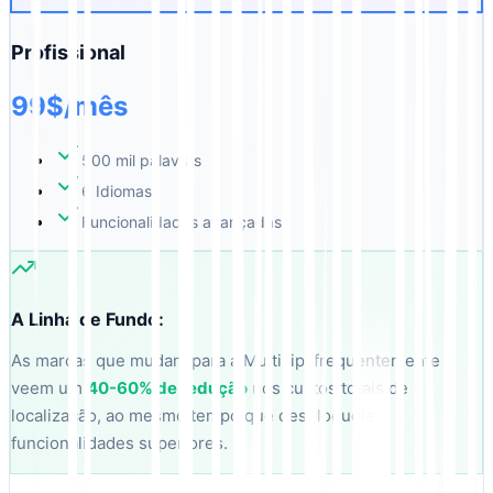
Profissional
99$/mês
500 mil palavras
6 Idiomas
Funcionalidades avançadas
A Linha de Fundo:
As marcas que mudam para a MultiLipi frequentemente
veem um
40-60% de redução
nos custos totais de
localização, ao mesmo tempo que desbloqueia
funcionalidades superiores.