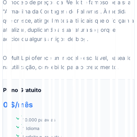
O modelo de preços da Weglot é famoso pela sua
"Armadilha da Contagem de Palavras". À medida
que cresce, atinge limites artificiais que o forçam a
atualizar, duplicando a sua fatura só porque
adicionou alguns artigos de blog.
O MultiLipi oferece um modelo escalável, baseado
na utilização, concebido para o crescimento.
Plano Gratuito
0 $/mês
10.000 palavras
1 Idioma
Perfeito para testar