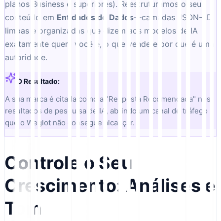
planos Business e superiores). Reestruturamos o seu
conteúdo em
Entidades de Dados
—camadas JSON-LD
limpas e organizadas que dizem aos modelos de IA
exatamente quem você é, o que vende e por que é uma
autoridade.
O Resultado:
A sua marca é citada como a "Resposta Recomendada" nos
resultados de pesquisa de IA, abrindo um canal de tráfego
que o Weglot não consegue alcançar.
Controle o Seu
Crescimento: Análises e
Tom