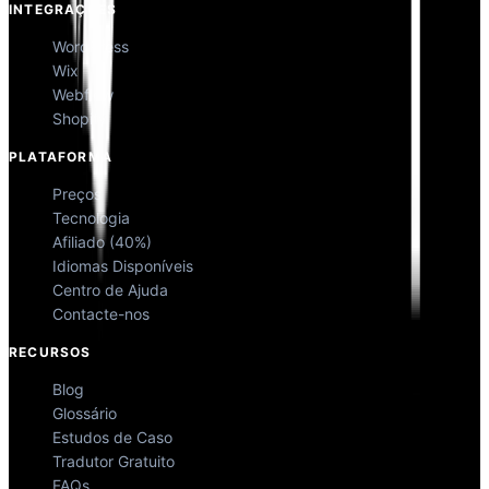
INTEGRAÇÕES
WordPress
Wix
Webflow
Shopify
PLATAFORMA
Preços
Tecnologia
Afiliado (40%)
Idiomas Disponíveis
Centro de Ajuda
Contacte-nos
RECURSOS
Blog
Glossário
Estudos de Caso
Tradutor Gratuito
FAQs