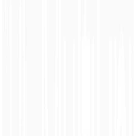
Clique para carregar ou arraste e solte
PNG, JPG, WEBP até 10MB
LÍNGUA DE DESTINO:
🇺🇸
Inglês
Visão com IA • Acessibilidade pronta