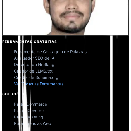
Kunal Singh Shekhawat
Co-fundador @MultiLipi
FERRAMENTAS GRATUITAS
Ferramenta de Contagem de Palavras
Analisador SEO de IA
Detector de Hreflang
Criador de LLMS.txt
Criador de Schema.org
Ver Todas as Ferramentas
SOLUÇÕES
Para eCommerce
Para o Governo
Para Marketing
Para Agências Web