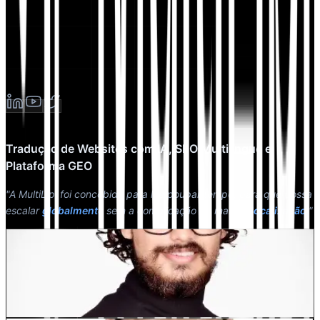
Tradução de Websites com IA, SEO Multilingue e
Plataforma GEO
"A MultiLipi foi concebida para lhe poupar tempo, para que possa
escalar
globalmente
sem a complicação do manual
localização
."
Dewang Bhardwaj
Co-fundador @MultiLipi