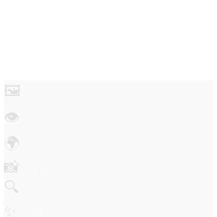
Soluções
Integrações
Preços
Tecnologia
Recursos
Afiliado
40%
Entrar
Começar
🖼️
👁️
🌍
📸
🔍
✨