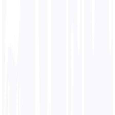
📤 Carregar Imagem
🔗 URL da imagem