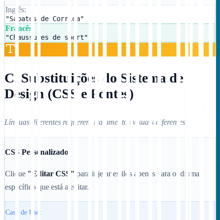
Inglês:
"Sapatos de Corrida"
Francês:
"Chaussures de sport"
C. Substituições do Sistema de
Design (CSS e Fontes)
Línguas diferentes requerem tratamentos visuais diferentes.
CSS Personalizado
Clique
"Editar CSS"
para injetar estilos apenas para o idioma
específico que está a editar.
Caso de Uso: