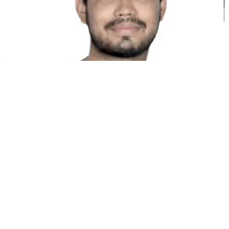
Kunal Singh Shekhawat
Co-fundador @MultiLipi
FERRAMENTAS GRATUITAS
Ferramenta de Contagem de Palavras
Analisador SEO de IA
Detector de Hreflang
Criador de LLMS.txt
Criador de Schema.org
Ver Todas as Ferramentas
SOLUÇÕES
Para eCommerce
Para o Governo
Para Marketing
Para Agências Web