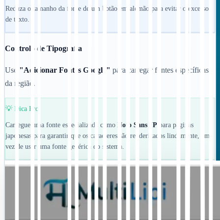
Reduza o tamanho da fonte de um botão em alemão para evitar o excesso
de texto.
Controlo de Tipografia
Use
"Adicionar Fontes Google"
para carregar fontes específicas
da região.
💡 Dica Pro:
Carregue uma fonte especializada como
Noto Sans JP
para páginas
japonesas para garantir que os caracteres são renderizados lindamente, em
vez de usar uma fonte genérica do sistema.