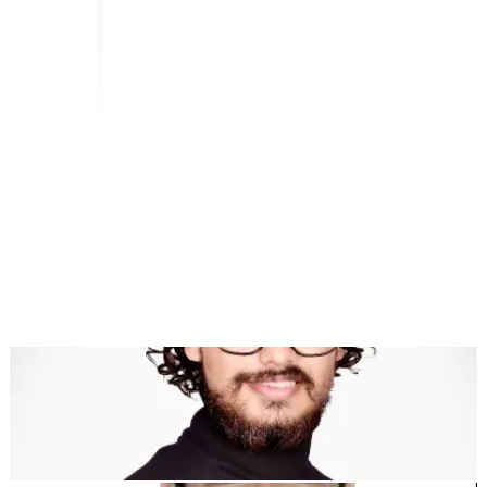
Tradução de Websites com IA, SEO Multilingue e
Plataforma GEO
"A MultiLipi foi concebida para lhe poupar tempo, para que possa
escalar
globalmente
sem a complicação do manual
localização
."
Dewang Bhardwaj
Co-fundador @MultiLipi