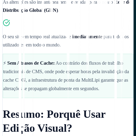
As alterações são instantaneamente enviadas para o nosso
Rede de
Distribuição Global (GDN)
.
O seu site em tempo real atualiza-se
imediatamente
para todos os
utilizadores em todo o mundo.
⚡
Sem Atrasos de Cache:
Ao contrário dos fluxos de trabalho
tradicionais de CMS, onde pode esperar horas pela invalidação da
cache CDN, a infraestrutura de ponta da MultiLipi garante que as
alterações se propagam globalmente em segundos.
Resumo: Porquê Usar
Edição Visual?