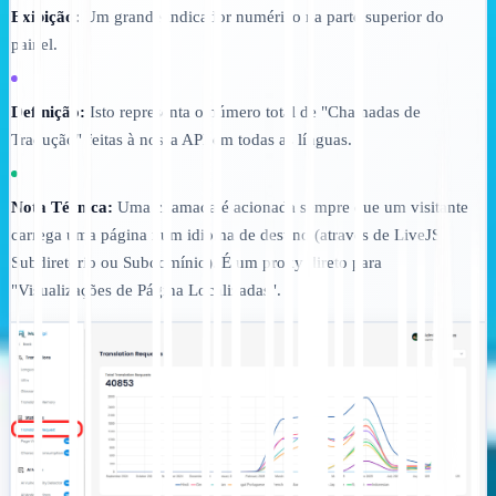
Exibição:
Um grande indicador numérico na parte superior do
painel.
Definição:
Isto representa o número total de "Chamadas de
Tradução" feitas à nossa API em todas as línguas.
Nota Técnica:
Uma chamada é acionada sempre que um visitante
carrega uma página num idioma de destino (através de LiveJS,
Subdiretório ou Subdomínio). É um proxy direto para
"Visualizações de Página Localizadas".