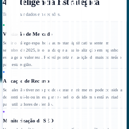
4. Inteligência Estratégica
Transformar dados em decisões.
Validação de Mercado
Se vir o tráfego espanhol a aumentar significativamente em
setembro de 2025, isso valida que a sua localização em espanhol
está a gerar valor real. Poderá priorizar a adição de mais conteúdo
para esta região.
Alocação de Recursos
Se o alemão tiver zero pedidos durante seis meses, pode considerar
descontinuá-lo ou investigar se o seletor de idiomas está avariado
para utilizadores de alemão.
Monitorização de SEO