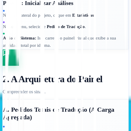
Passo 2: Inicializar Análises
Na barra lateral do projeto, clique em
Estatísticas
.
No submenu, selecione
Pedido de Tradução
.
Ação do Sistema:
Isto carrega o painel visual que exibe a sua
atividade total por idioma.
2. A Arquitetura do Painel
Compreender os sinais.
A. Pedidos Totais de Tradução (A Carga
Agregada)