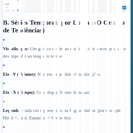
B. Séries Temporais por Língua (O Gráfico
de Tendências)
Visualização:
Um gráfico de linhas multicolorido a acompanhar o
desempenho ao longo do tempo.
Eixo Y (Volume):
Número de pedidos/visualizações.
Eixo X (Tempo):
Cronologia (Meses/Semanas).
Legenda:
Cada cor representa uma língua distinta (por exemplo,
Hindi = Azul, Espanhol = Vermelho).