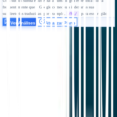
Uma subida súbita e sustentada numa língua específica indica
frequentemente que o Google começou a indexar as suas
subdiretórias traduzidas (por exemplo,
/hi/
) para essa região.
Ver Análises
Atualizar Plano
Começar
Contactar Suporte
Neste artigo
Resumir no ChatGPT
Partilhar