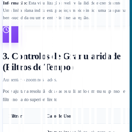
Informação:
Esta visualização revela volatilidade e crescimento.
Uma linha plana indica estagnação; um pico indica uma campanha
bem-sucedida ou um evento viral nessa região.
3. Controlos de Granularidade
(Filtros de Tempo)
Aumentar o zoom nos dados.
Pode ajustar a resolução dos dados utilizando o menu suspenso de
filtro no canto superior direito:
Filtrar
Caso de Uso
Depuração:
O tráfego caiu para zero