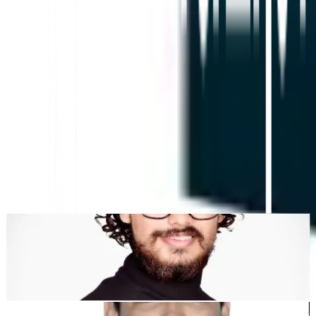
Tradução de Websites com IA, SEO Multilingue e
Plataforma GEO
"A MultiLipi foi concebida para lhe poupar tempo, para que possa
escalar
globalmente
sem a complicação do manual
localização
."
Dewang Bhardwaj
Co-fundador @MultiLipi