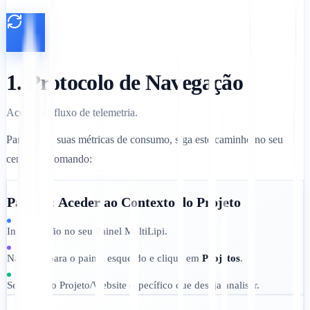
1. Protocolo de Navegação
Aceder ao fluxo de telemetria.
Para ver as suas métricas de consumo, siga este caminho no seu
centro de comando:
Passo 1: Aceder ao Contexto do Projeto
Inicie sessão no seu Painel MultiLipi.
Navegue para o painel esquerdo e clique em
Projetos
.
Selecione o Projeto/Website específico que deseja analisar.