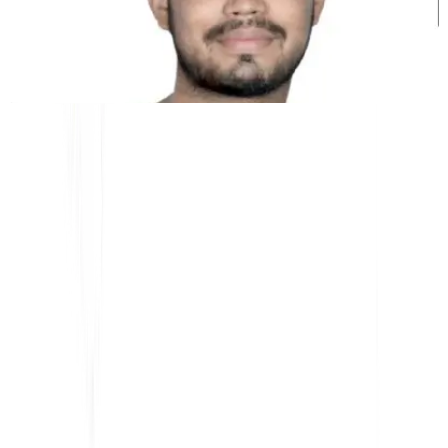
Kunal Singh Shekhawat
Co-fundador @MultiLipi
FERRAMENTAS GRATUITAS
Ferramenta de Contagem de Palavras
Analisador SEO de IA
Detector de Hreflang
Criador de LLMS.txt
Criador de Schema.org
Ver Todas as Ferramentas
SOLUÇÕES
Para eCommerce
Para o Governo
Para Marketing
Para Agências Web
INTEGRAÇÕES