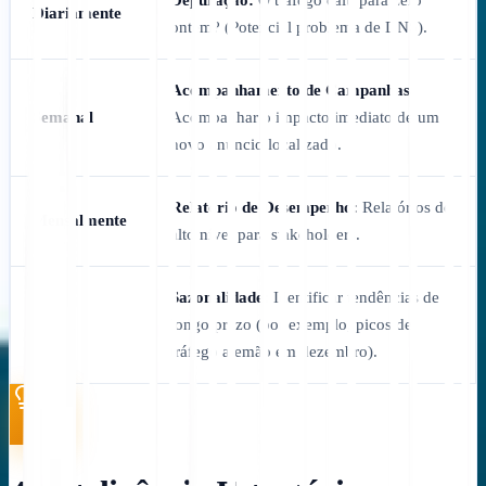
Diariamente
ontem? (Potencial problema de DNS).
Acompanhamento de Campanhas:
Semanal
Acompanhar o impacto imediato de um
novo anúncio localizado.
Relatório de Desempenho:
Relatórios de
Mensalmente
alto nível para stakeholders.
Sazonalidade:
Identificar tendências de
Anual
longo prazo (por exemplo, picos de
tráfego alemão em dezembro).